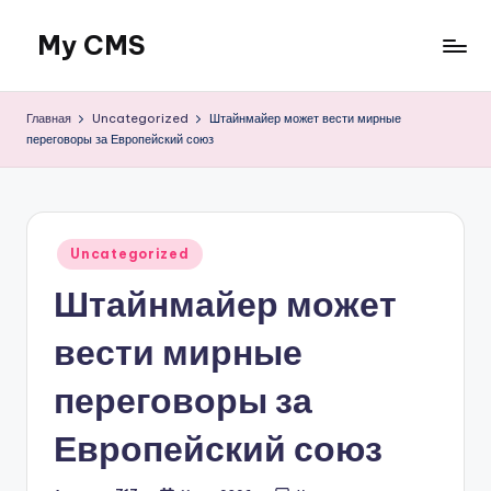
My CMS
Перейти
к
Just
содержимому
another
Главная
Uncategorized
Штайнмайер может вести мирные
WordPress
переговоры за Европейский союз
site
Опубликовано
Uncategorized
в
Штайнмайер может
вести мирные
переговоры за
Европейский союз