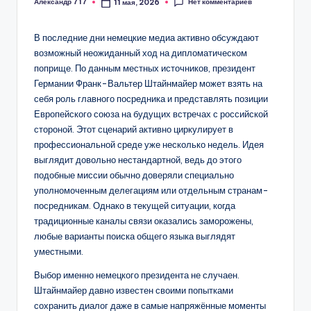
Нет комментариев
Александр 717
11 мая, 2026
Запись
от
В последние дни немецкие медиа активно обсуждают
возможный неожиданный ход на дипломатическом
поприще. По данным местных источников, президент
Германии Франк-Вальтер Штайнмайер может взять на
себя роль главного посредника и представлять позиции
Европейского союза на будущих встречах с российской
стороной. Этот сценарий активно циркулирует в
профессиональной среде уже несколько недель. Идея
выглядит довольно нестандартной, ведь до этого
подобные миссии обычно доверяли специально
уполномоченным делегациям или отдельным странам-
посредникам. Однако в текущей ситуации, когда
традиционные каналы связи оказались заморожены,
любые варианты поиска общего языка выглядят
уместными.
Выбор именно немецкого президента не случаен.
Штайнмайер давно известен своими попытками
сохранить диалог даже в самые напряжённые моменты