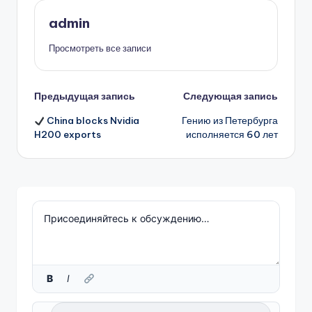
admin
Просмотреть все записи
Навигация
Предыдущая запись
Следующая запись
China blocks Nvidia
Гению из Петербурга
записи
H200 exports
исполняется 60 лет
B
I