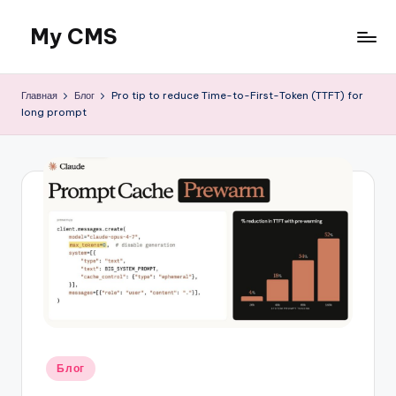
My CMS
Перейти
к
Just
содержимому
another
Главная
Блог
Pro tip to reduce Time-to-First-Token (TTFT) for
WordPress
long prompt
site
Опубликовано
Блог
в