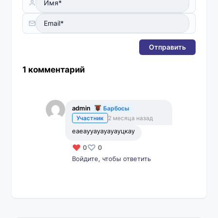
Отправить
1 комментарий
admin
Барбосы
Участник
2 месяца назад
еаеаууауауауауцкау
0
0
Войдите, чтобы ответить